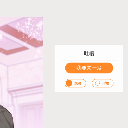
吐槽
我要来一发