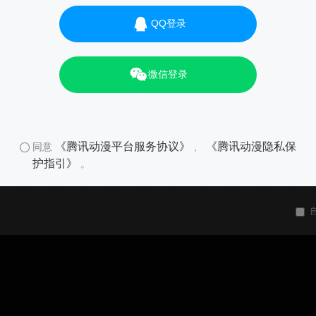
QQ登录
微信登录
《腾讯动漫平台服务协议》
《腾讯动漫隐私保
同意
、
护指引》
。