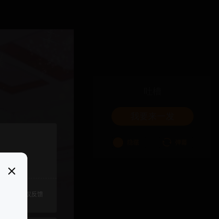
吐槽
我要来一发