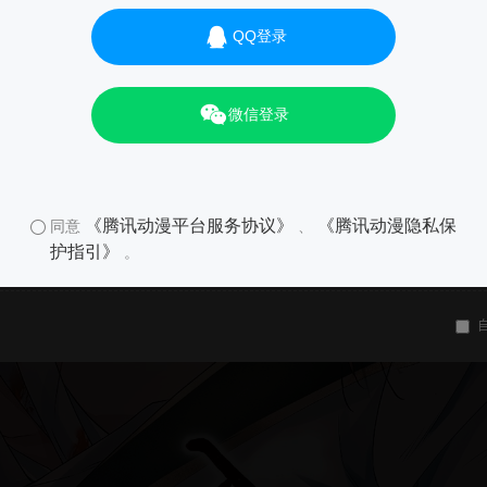
QQ登录
微信登录
《腾讯动漫平台服务协议》
《腾讯动漫隐私保
同意
、
护指引》
。