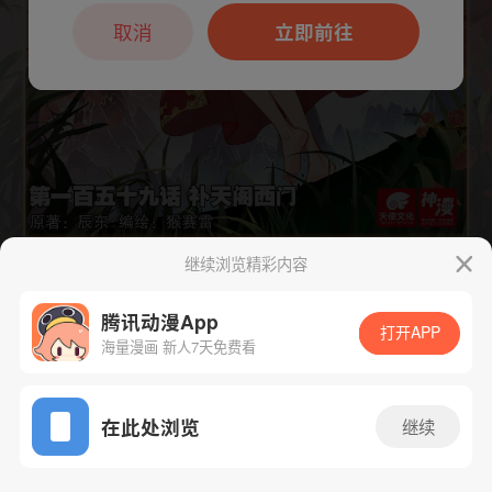
本章节仅支持App阅读，可打开App新用
户7天免费看
取消
立即前往
继续浏览精彩内容
下一话
腾漫App免费看
腾讯动漫App
打开APP
海量漫画 新人7天免费看
App免费看
在此处浏览
继续
301话 1/1