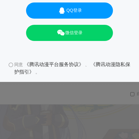
QQ登录
微信登录
《腾讯动漫平台服务协议》
《腾讯动漫隐私保
同意
、
护指引》
。