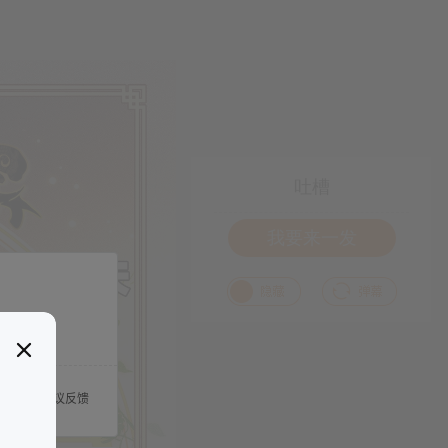
吐槽
我要来一发