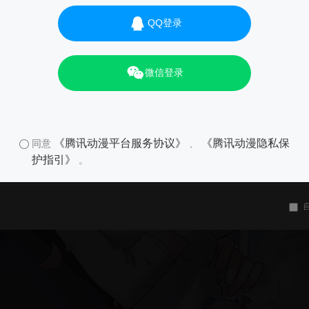
QQ登录
微信登录
《腾讯动漫平台服务协议》
《腾讯动漫隐私保
同意
、
护指引》
。