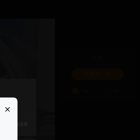
吐槽
我要来一发