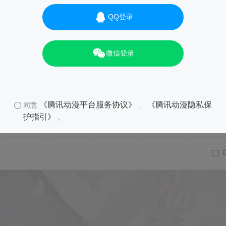
QQ登录
微信登录
《腾讯动漫平台服务协议》
《腾讯动漫隐私保
同意
、
护指引》
。