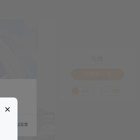
吐槽
我要来一发