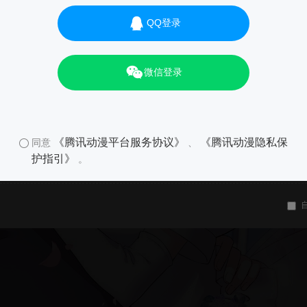
QQ登录
微信登录
《腾讯动漫平台服务协议》
《腾讯动漫隐私保
同意
、
护指引》
。