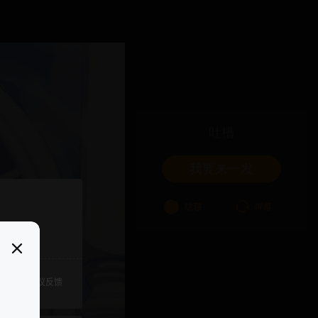
吐槽
我要来一发