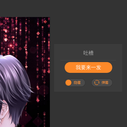
吐槽
我要来一发