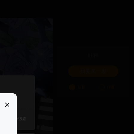
吐槽
我要来一发