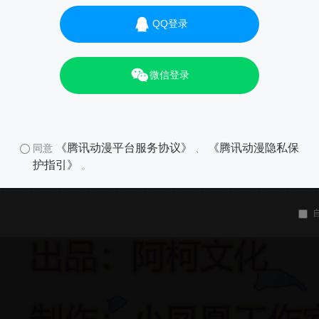
QQ登录
微信登录
《腾讯动漫平台服务协议》
《腾讯动漫隐私保
同意
、
护指引》
。