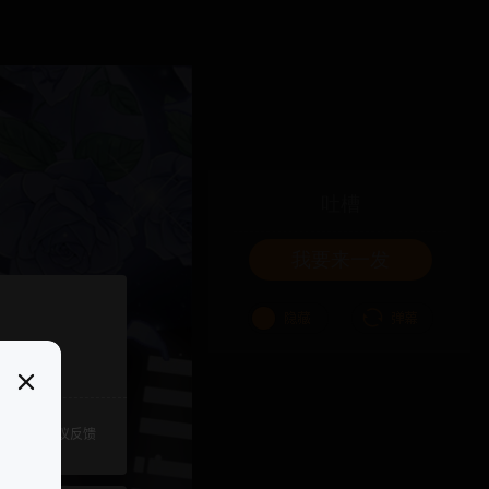
吐槽
我要来一发