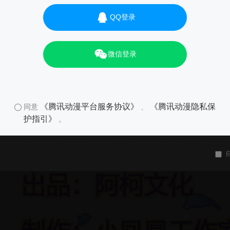
QQ登录
微信登录
《腾讯动漫平台服务协议》
《腾讯动漫隐私保
同意
、
护指引》
。