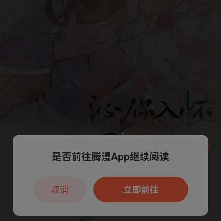
是否前往腾漫App继续阅读
本章节仅支持App阅读，可打开App新用
户7天免费看
取消
立即前往