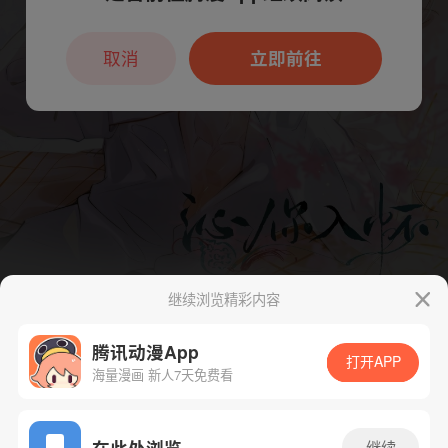
本章节仅支持App阅读，可打开App新用
户7天免费看
取消
立即前往
继续浏览精彩内容
腾讯动漫App
打开APP
海量漫画 新人7天免费看
App免费看
在此处浏览
继续