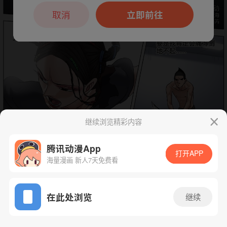
本章节仅支持App阅读，可打开App新用
户7天免费看
取消
立即前往
继续浏览精彩内容
腾讯动漫App
打开APP
海量漫画 新人7天免费看
App免费看
下一话
腾漫App免费看
在此处浏览
继续
88话 1/1