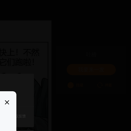
吐槽
我要来一发