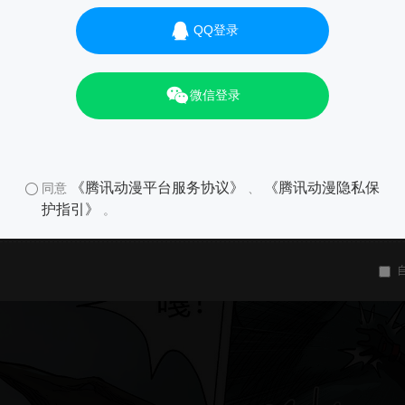
QQ登录
微信登录
《腾讯动漫平台服务协议》
《腾讯动漫隐私保
同意
、
护指引》
。