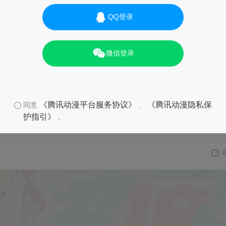
QQ登录
微信登录
《腾讯动漫平台服务协议》
《腾讯动漫隐私保
同意
、
护指引》
。