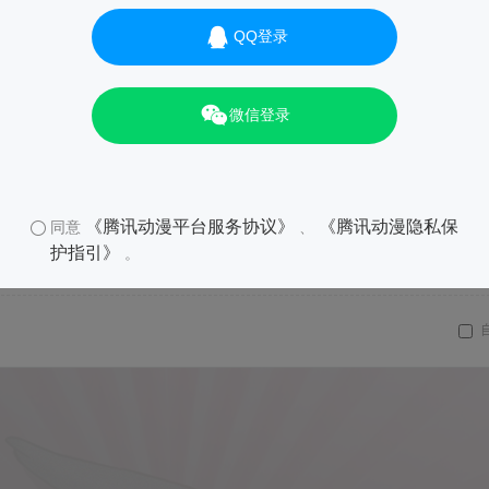
QQ登录
微信登录
《腾讯动漫平台服务协议》
《腾讯动漫隐私保
同意
、
护指引》
。