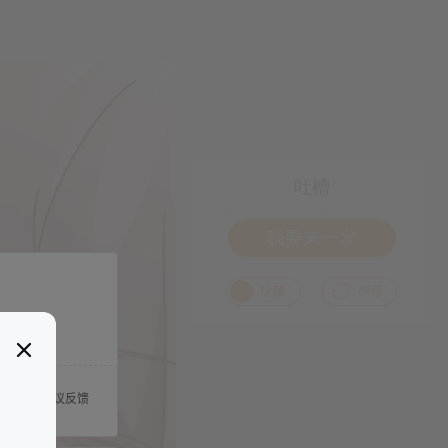
吐槽
我要来一发