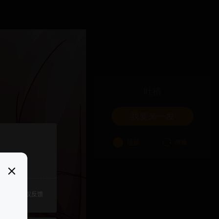
吐槽
我要来一发