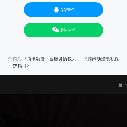
QQ登录
微信登录
《腾讯动漫平台服务协议》
《腾讯动漫隐私保
同意
、
护指引》
。