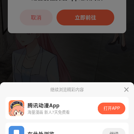
本章节仅支持App阅读，可打开App新用
户7天免费看
取消
立即前往
继续浏览精彩内容
腾讯动漫App
打开APP
海量漫画 新人7天免费看
App免费看
在此处浏览
继续