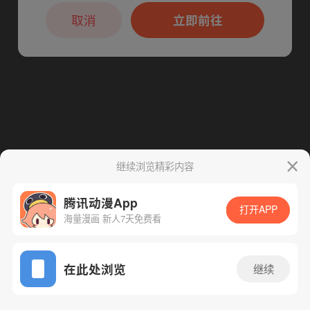
本章节仅支持App阅读，可打开App新用
下一话
腾漫App免费看
户7天免费看
取消
立即前往
继续浏览精彩内容
腾讯动漫App
打开APP
海量漫画 新人7天免费看
App免费看
在此处浏览
继续
63话 1/1