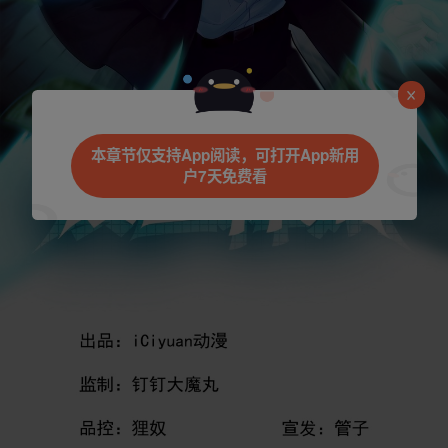
是否前往腾漫App继续阅读
本章节仅支持App阅读，可打开App新用
户7天免费看
取消
立即前往