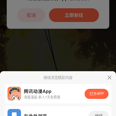
本章节仅支持App阅读，可打开App新用
户7天免费看
取消
立即前往
继续浏览精彩内容
腾讯动漫App
打开APP
海量漫画 新人7天免费看
App免费看
在此处浏览
继续