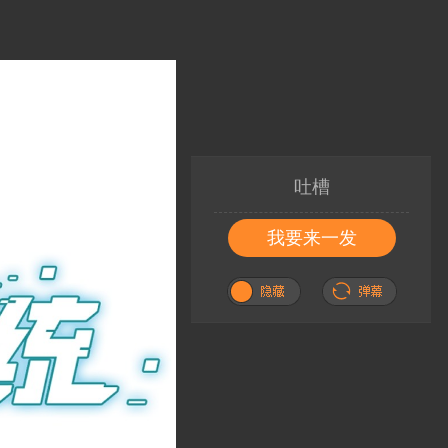
吐槽
我要来一发