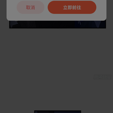
取消
立即前往