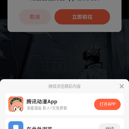
本章节仅支持App阅读，可打开App新用
户7天免费看
取消
立即前往
继续浏览精彩内容
腾讯动漫App
打开APP
海量漫画 新人7天免费看
App免费看
在此处浏览
继续