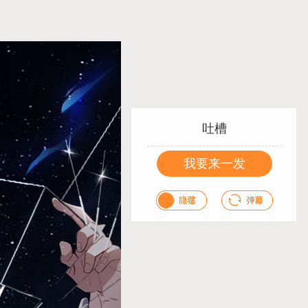
吐槽
我要来一发