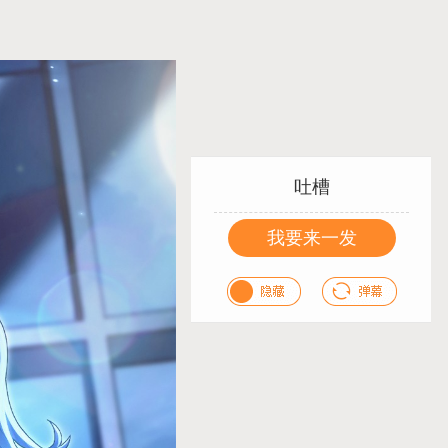
吐槽
我要来一发