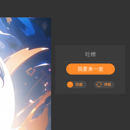
吐槽
我要来一发