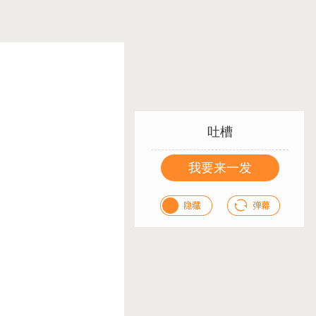
吐槽
我要来一发