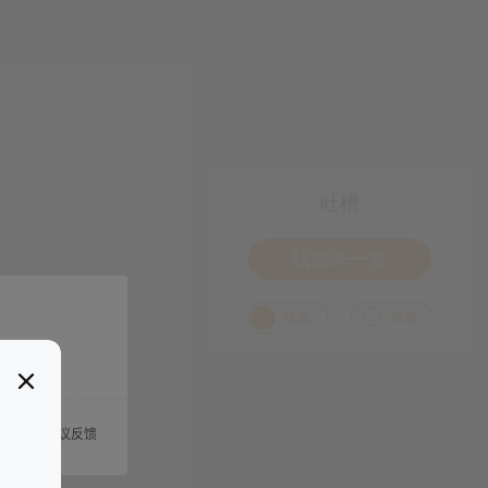
吐槽
我要来一发