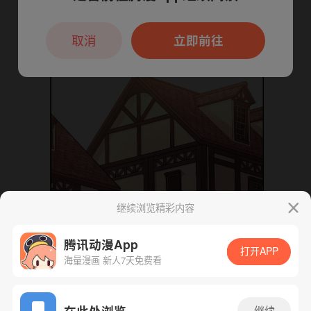
本章节仅支持App阅读，可打开App新用
户7天免费看
取消
立即前往
继续浏览精彩内容
腾讯动漫App
打开APP
海量漫画 新人7天免费看
App免费看
在此处浏览
继续