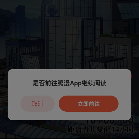
是否前往腾漫App继续阅读
本章节仅支持App阅读，可打开App新用
户7天免费看
取消
立即前往