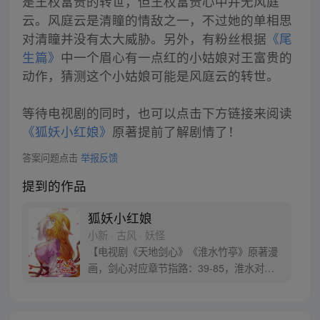
是王权富贵的转世，但王权富贵心中并无风庭
云。风庭云是清瞳的情敌之一，不过她的单相思
对清瞳并没有太大威胁。另外，有粉丝根据
《尾
生篇》
中一个眉心有一点红的小姑娘对王富贵的
动作，猜测这个小姑娘可能是风庭云的转世。
等待电视剧的同时，也可以点击下方链接来阅读
《狐妖小红娘》
原著提前了解剧情了！
答案问题点击
举报反馈
提到的作品
狐妖小红娘
小新 · 古风 · 妖怪
【电视剧《天地剑心》《淮水竹亭》原著漫
画，剑心对应章节指路：39-85，淮水对应
章节指路272-301】 迷糊萝莉小狐妖，正太
道士没节操。自古人妖生死恋，千载孽缘一
线牵。（每周周四更新。）