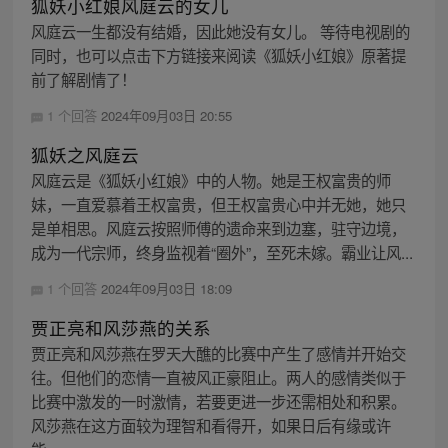
狐妖小红娘风庭云的女儿
风庭云一生都没有结婚，因此她没有女儿。 等待电视剧的
同时，也可以点击下方链接来阅读《狐妖小红娘》原著提
前了解剧情了！
1 个回答
2024年09月03日 20:55
狐妖之风庭云
风庭云是《狐妖小红娘》中的人物。她是王权富贵的师
妹，一直爱慕着王权富贵，但王权富贵心中并无她，她只
是单相思。风庭云按照师傅的遗命来到边塞，驻守边境，
成为一代宗师，终身监视着“圈外”，至死未嫁。霸业让风...
1 个回答
2024年09月03日 18:09
贾正亮和风莎燕的关系
贾正亮和风莎燕在罗天大醮的比赛中产生了感情并开始交
往。但他们的恋情一直被风正豪阻止。两人的感情类似于
比赛中激发的一时激情，若要更进一步还需相处和积累。
风莎燕在这方面较为理智和看得开，如果日后有缘或许