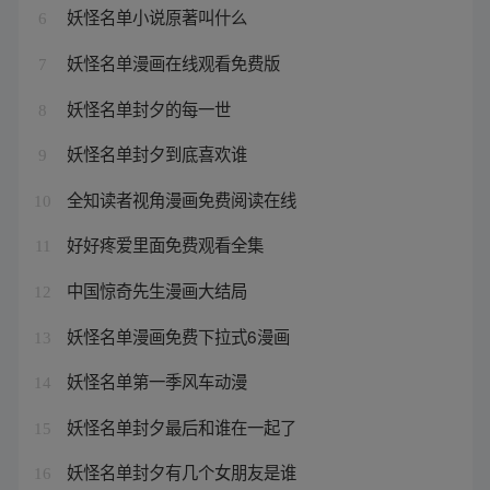
妖怪名单小说原著叫什么
6
妖怪名单漫画在线观看免费版
7
妖怪名单封夕的每一世
8
妖怪名单封夕到底喜欢谁
9
全知读者视角漫画免费阅读在线
10
好好疼爱里面免费观看全集
11
中国惊奇先生漫画大结局
12
妖怪名单漫画免费下拉式6漫画
13
妖怪名单第一季风车动漫
14
妖怪名单封夕最后和谁在一起了
15
妖怪名单封夕有几个女朋友是谁
16