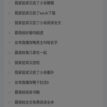
我家徒弟又挂了小说梗概
5
我家徒弟又挂了epub下载
6
我家徒弟又挂了小说阅读全文
7
慕南枝好看吗剧透
8
女帝直播攻略男主叫啥名字
9
慕南枝第几章在一起
10
我家徒弟又挂啦
11
我家徒弟又挂了小说番外
12
女帝直播攻略下拉式6
13
慕南枝吱吱书籍
14
慕南枝全文免费阅读全本
15