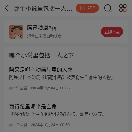
哪个小说里包括一人之下
打开APP
腾讯动漫App
立即下载
海量正版漫画畅快看
哪个小说里包括一人之下
阿呆是哪个动画片里的人物
阿呆是日本动漫《蜡笔小新》及其衍生作品中的人物。
1个回答
·
2024年11月04日 22:35
西行纪里哪个是主角
《西行纪》的主角包括小狼妖白狼、幼年小羽等。
1个回答
·
2024年10月24日 00:50