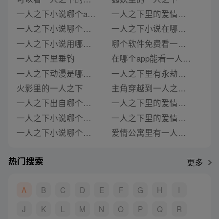
一人之下小说哪个app可以看
一人之下里的爱情公寓
一人之下小说哪个网站可以看
一人之下小说在哪个软件看
一人之下小说用哪个软件看
哪个软件免费看一人之下小说
一人之下里垂钓
在哪个app能看一人之下小说
一人之下动漫是哪个小说改编的
一人之下里有永劫技能的小说
火影里的一人之下
主角穿越到一人之下里的小说
一人之下出自哪个小说
一人之下里的爱情公寓听小说
一人之下小说哪个好看推荐
一人之下里的爱情公寓小说广告
一人之下小说哪个软件好
爱情公寓里有一人之下的小说
热门搜索
更多
A
B
C
D
E
F
G
H
I
J
K
L
M
N
O
P
Q
R