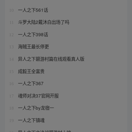
一人之下561话
10
斗罗大陆2戴沐白出场了吗
11
一人之下398话
12
海贼王最长停更
13
异人之下碧游村篇在线观看真人版
14
成毅王全富贵
15
一人之下367
16
魂师对决37官网开服
17
一人之下by龙宿一
18
一人之下镇魂
19