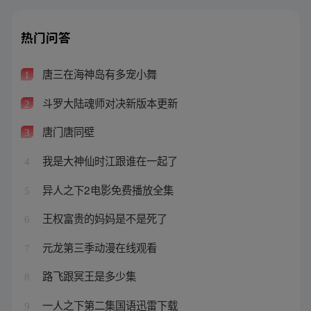
热门问答
唐三在海神岛有多宠小舞
1
斗罗大陆魂师对决新版本更新
2
唐门唐同壁
3
我是大神仙时江跟谁在一起了
4
异人之下2电影免费播放全集
5
王权富贵的妈妈是不是死了
6
元龙第三季动漫在线观看
7
路飞跟冥王是多少集
8
一人之下第二集国语迅雷下载
9