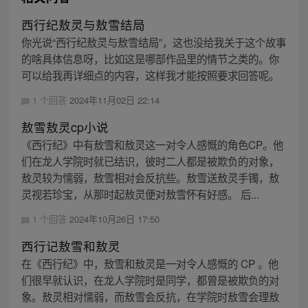
西行纪敖灵与敖雪结局
你光说“西行纪敖灵与敖雪结局”，这也没给我关于这个故事
的啥具体信息呀，比如这是哪部作品里的情节之类的。你
可以给我再详细点的内容，这样我才能按照要求回答呢。
1 个回答
2024年11月02日 22:14
敖雪敖灵cp小说
《西行纪》中有敖雪和敖灵这一对令人感慨的角色CP。他
们在龙人学院时就已结识，彼时二人都是被欺负的对象，
敖灵较为懦弱，敖雪相对会反抗些。敖雪送敖灵手镯，敖
灵视若珍宝，从那时起敖灵便对敖雪怀有好感。 后...
1 个回答
2024年10月26日 17:50
西行记敖雪和敖灵
在《西行纪》中，敖雪和敖灵是一对令人感慨的 CP 。他
们很早就认识，在龙人学院时是同学，都曾是被欺负的对
象。敖灵相对懦弱，而敖雪会反抗，在学院时敖雪会理敖