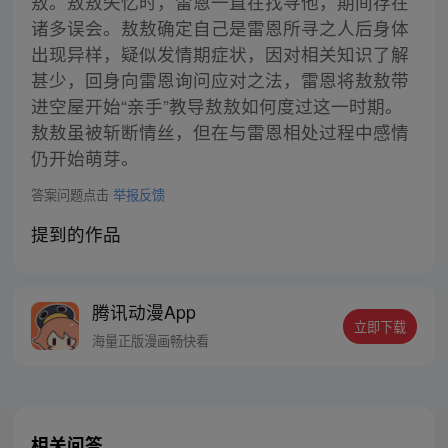
敖。敖敖失忆时，雷恩一直在找寻他，期间存在
诸多误会。敖敖确定自己是雷恩所寻之人后身体
出现异样，疑似发情期症状，因对相关知识了解
甚少，回身向雷恩询问应对之法，雷恩将敖敖带
进空屋开始“亲手”教导敖敖如何度过这一时期。
敖敖虽被斩断情丝，但在与雷恩相处过程中感情
仍开始萌芽。
答案问题点击
举报反馈
提到的作品
腾讯动漫App
立即下载
海量正版漫画畅快看
相关问答