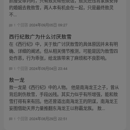
抓接受审判时，只有敖灵帮他说话，敖灵还违背家族安排
的婚姻去救敖雪，两人本有机会在一起，只是最终敖灵
不...
1 个回答
2024年09月05日 09:27
西行纪敖广为什么讨厌敖雪
在《西行纪》中，关于敖广讨厌敖雪的具体原因并未有明
确、详细的阐述。但从相关情节推测，可能是因为敖雪四
处作恶，行为乖张，给龙族带来了麻烦和不良影响。
1 个回答
2024年09月04日 23:44
敖一龙
敖一龙是《西行纪》中的人物。 他是南海龙王之子，曾从
背后刺伤敖雪，手段凶残。其实力似乎有所增强，能和敖
雪打得有来有回。他还曾道出南海龙王的阴谋，南海龙王
妄图借助天界力量推翻东海龙王以称霸龙族。 敖...
1 个回答
2024年08月29日 22:51