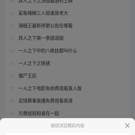
异人之下之决战碧游村上映
20
鲨鱼辣椒三人组谁是老大
21
海贼王最新停更公告在哪看
22
异人之下第一季国语版
23
一人之下中的八绝技都叫什么
24
一人之下之铁锈
25
僵尸王后
26
一人之下电影免收费观看真人版
27
足球赛事直播免费观看高清
28
元尊结局和谁在一起
29
一人之下观影体真相
继续浏览精彩内容
30