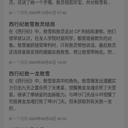
灵，还送了她一个手镯，敖灵视若珍宝，并对敖雪有...
1 个回答
2024年10月01日 07:42
西行纪敖雪敖灵结局
在《西行纪》中，敖雪和敖灵这对 CP 的结局凄惨。他们
很早就认识，在龙人学院时是同学，都曾是被欺负的对
象。敖雪被抓接受审判时，只有敖灵帮他说话，最后敖灵
还违背家族安排的婚姻去救敖雪，想让敖雪带她走。然...
1 个回答
2024年09月30日 14:30
西行纪敖一龙敖雪
在《西行纪》中，敖雪是其中的角色。敖雪爆发出潜藏实
力引出九天之雷杀死了天勇星，觉醒黄金龙魂杀死了天罡
星，继承了摩纳娑的血脉能力。与坤沙门天战斗中觉醒了
究极黄金龙魂打败了坤沙门天。但未获取到有关敖一龙
的...
1 个回答
2024年09月24日 02:04