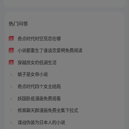
热门问答
奇点时代时空觅恋在哪
1
小说都重生了谁谈恋爱啊免费阅读
2
穿越庶女的低调生活
3
娘子是女帝小说
4
奇点时代四个女主结局
5
妖国卧底漫画免费观看
6
修真聊天群漫画免费全集下拉式
7
谍战伪装为日本人的小说
8