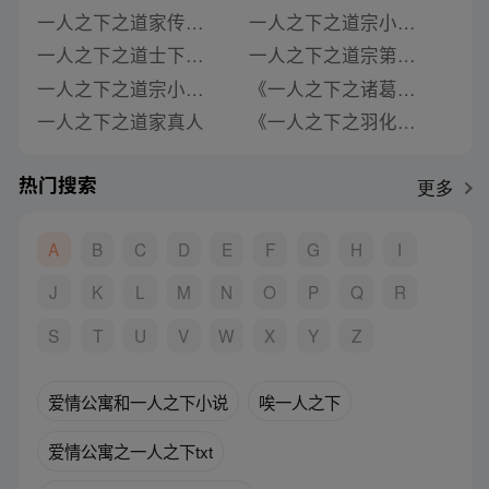
一人之下之道家传人小说
一人之下之道宗小说最新章节
一人之下之道士下山小说免费阅读
一人之下之道宗第八区txt
一人之下之道宗小说全文免费阅读
《一人之下之诸葛》类似推荐
一人之下之道家真人
《一人之下之羽化》类似推荐
热门搜索
更多
A
B
C
D
E
F
G
H
I
J
K
L
M
N
O
P
Q
R
S
T
U
V
W
X
Y
Z
爱情公寓和一人之下小说
唉一人之下
爱情公寓之一人之下txt