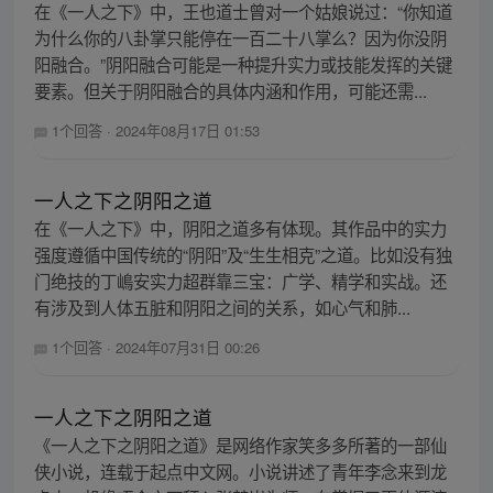
在《一人之下》中，王也道士曾对一个姑娘说过：“你知道
为什么你的八卦掌只能停在一百二十八掌么？因为你没阴
阳融合。”阴阳融合可能是一种提升实力或技能发挥的关键
要素。但关于阴阳融合的具体内涵和作用，可能还需...
1个回答
·
2024年08月17日 01:53
一人之下之阴阳之道
在《一人之下》中，阴阳之道多有体现。其作品中的实力
强度遵循中国传统的“阴阳”及“生生相克”之道。比如没有独
门绝技的丁嶋安实力超群靠三宝：广学、精学和实战。还
有涉及到人体五脏和阴阳之间的关系，如心气和肺...
1个回答
·
2024年07月31日 00:26
一人之下之阴阳之道
《一人之下之阴阳之道》是网络作家笑多多所著的一部仙
侠小说，连载于起点中文网。小说讲述了青年李念来到龙