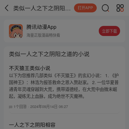
类似一人之下之阴阳之道的小说
打开APP
腾讯动漫App
立即下载
海量正版漫画畅快看
类似一人之下之阴阳之道的小说
不灭猿王类似小说
以下为您推荐几部类似《不灭猿王》的玄幻小说： 1. 《护
国神王》：林浩为报答救命之恩入赘赵家。 2. 一位华夏普
通青年灵魂穿越到大荒，携带道德经，在大荒中由微末崛
起，凝练无上血脉，成为绝世不灭魔神。
1个回答
·
2024年09月14日 06:27
一人之下之阴阳相容