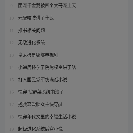
团宠千金我被四个大哥宠上天
9
元配吱吱讲了什么
10
推书相关问题
11
无敌进化系统
12
皇太极是哪部电视剧
13
小通房怀孕了阴鸷权臣讲了啥
14
打入国民党军统谍战小说
15
快穿 挖野菜系统崩溃了
16
拯救恋爱脑女主快穿gl
17
快穿年代文里的幸福生活小说
18
超级进化系统后宫小说
19