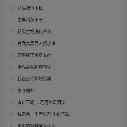
开局捕鱼小说
20
古早炮灰不干了
21
超级生物进化系统
22
高武类异界入侵小说
23
穿越成了炮灰女配
24
世界最强刺客转生
25
我在古代降妖除魔
26
恪守仙归
27
雍正王朝 二月河免费阅读
28
我来自一千年以前 小说下载
29
平淡的穿越庶女生活
30