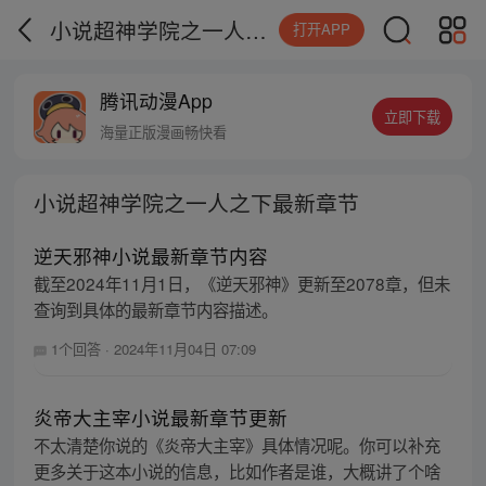
小说超神学院之一人之下最新章节
打开APP
腾讯动漫App
立即下载
海量正版漫画畅快看
小说超神学院之一人之下最新章节
逆天邪神小说最新章节内容
截至2024年11月1日，《逆天邪神》更新至2078章，但未
查询到具体的最新章节内容描述。
1个回答
·
2024年11月04日 07:09
炎帝大主宰小说最新章节更新
不太清楚你说的《炎帝大主宰》具体情况呢。你可以补充
更多关于这本小说的信息，比如作者是谁，大概讲了个啥