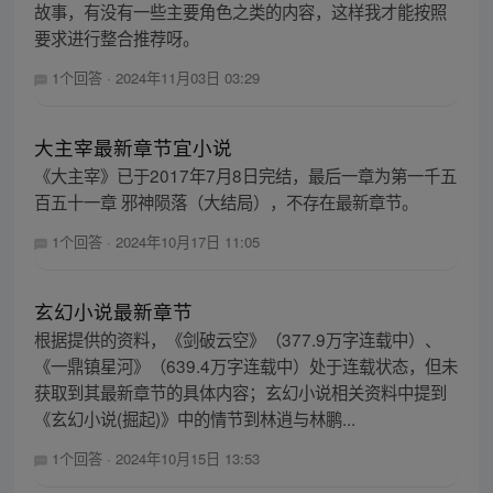
故事，有没有一些主要角色之类的内容，这样我才能按照
要求进行整合推荐呀。
1个回答
·
2024年11月03日 03:29
大主宰最新章节宜小说
《大主宰》已于2017年7月8日完结，最后一章为第一千五
百五十一章 邪神陨落（大结局），不存在最新章节。
1个回答
·
2024年10月17日 11:05
玄幻小说最新章节
根据提供的资料，《剑破云空》（377.9万字连载中）、
《一鼎镇星河》（639.4万字连载中）处于连载状态，但未
获取到其最新章节的具体内容；玄幻小说相关资料中提到
《玄幻小说(掘起)》中的情节到林逍与林鹏...
1个回答
·
2024年10月15日 13:53