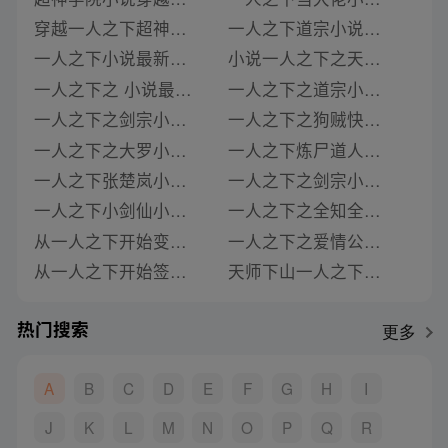
穿越一人之下超神学院斗罗的小说
一人之下道宗小说最新章节阅读免费
一人之下小说最新章节列表
小说一人之下之天选之人最新章节
一人之下之 小说最新章节
一人之下之道宗小说最新章节
一人之下之剑宗小说最新章节
一人之下之狗贼快跑小说最新章节
一人之下之大罗小说最新章节
一人之下炼尸道人小说最新章节
一人之下张楚岚小说最新章节
一人之下之剑宗小说最新章节免费阅读全文
一人之下小剑仙小说最新章节
一人之下之全知全能小说最新章节
从一人之下开始变强小说最新章节
一人之下之爱情公寓小说最新章节
从一人之下开始签到小说最新章节
天师下山一人之下小说最新章节
热门搜索
更多
A
B
C
D
E
F
G
H
I
J
K
L
M
N
O
P
Q
R