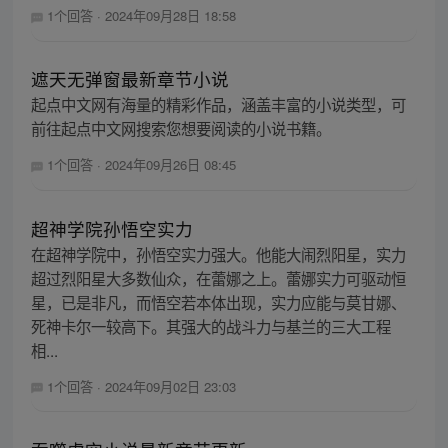
1个回答
·
2024年09月28日 18:58
遮天无弹窗最新章节小说
起点中文网有海量的精彩作品，涵盖丰富的小说类型，可
前往起点中文网搜索您想要阅读的小说书籍。
1个回答
·
2024年09月26日 08:45
超神学院孙悟空实力
在超神学院中，孙悟空实力强大。他能大闹烈阳星，实力
超过烈阳星大多数仙众，在蕾娜之上。蕾娜实力可驱动恒
星，已是非凡，而悟空若本体出现，实力应能与莫甘娜、
死神卡尔一较高下。其强大的战斗力与基兰的三大工程
相...
1个回答
·
2024年09月02日 23:03