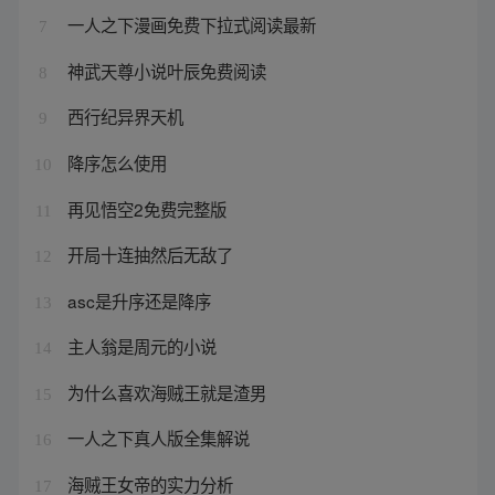
一人之下漫画免费下拉式阅读最新
7
神武天尊小说叶辰免费阅读
8
西行纪异界天机
9
降序怎么使用
10
再见悟空2免费完整版
11
开局十连抽然后无敌了
12
asc是升序还是降序
13
主人翁是周元的小说
14
为什么喜欢海贼王就是渣男
15
一人之下真人版全集解说
16
海贼王女帝的实力分析
17