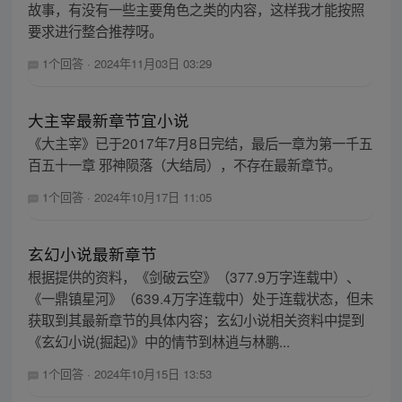
故事，有没有一些主要角色之类的内容，这样我才能按照
要求进行整合推荐呀。
1个回答
·
2024年11月03日 03:29
大主宰最新章节宜小说
《大主宰》已于2017年7月8日完结，最后一章为第一千五
百五十一章 邪神陨落（大结局），不存在最新章节。
1个回答
·
2024年10月17日 11:05
玄幻小说最新章节
根据提供的资料，《剑破云空》（377.9万字连载中）、
《一鼎镇星河》（639.4万字连载中）处于连载状态，但未
获取到其最新章节的具体内容；玄幻小说相关资料中提到
《玄幻小说(掘起)》中的情节到林逍与林鹏...
1个回答
·
2024年10月15日 13:53