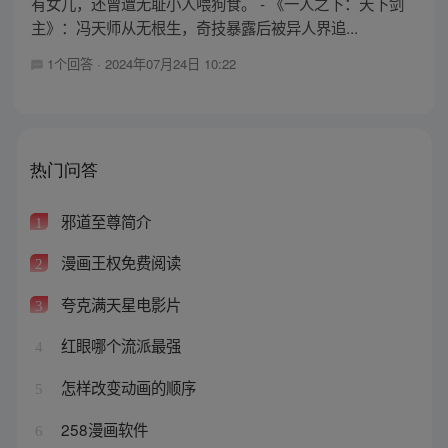
有女儿，还曾遭无耻小人喂狗食。 - 《一人之下：天下剑
主》：冯天师从无根生，奇技暴露后被异人界追...
1个回答
·
2024年07月24日 10:22
热门问答
邪道至尊简介
1
漫画王权免费阅读
2
夸克满天星电影片
3
红眼哪个流派最强
4
怎样改变动画的顺序
5
258漫画软件
6