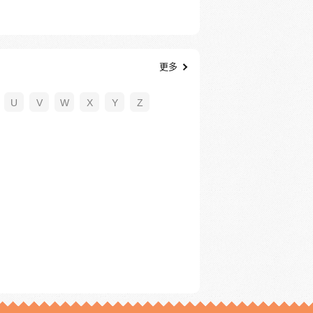
更多
U
V
W
X
Y
Z