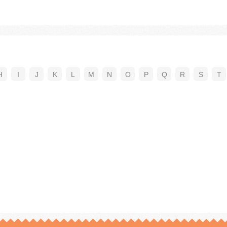
H
I
J
K
L
M
N
O
P
Q
R
S
T