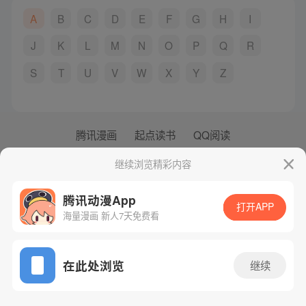
A
B
C
D
E
F
G
H
I
J
K
L
M
N
O
P
Q
R
S
T
U
V
W
X
Y
Z
腾讯漫画
起点读书
QQ阅读
网站备案/许可证号：粤B2-20090059-5
继续浏览精彩内容
Copyright©1998 - 2026 Tencent. All Rights Reserved
腾讯动漫App
打开APP
海量漫画 新人7天免费看
在此处浏览
继续