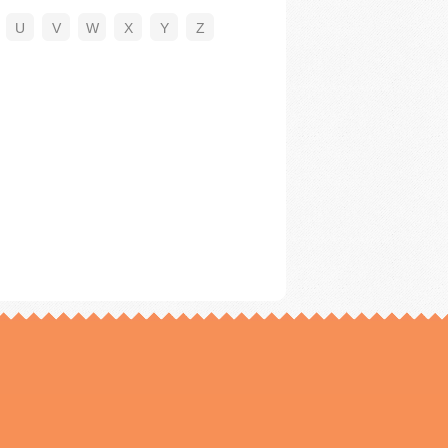
U
V
W
X
Y
Z