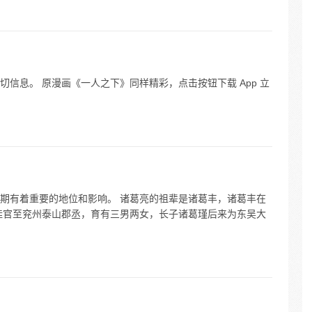
信息。 原漫画《一人之下》同样精彩，点击按钮下载 App 立
期有着重要的地位和影响。 诸葛亮的祖辈是诸葛丰，诸葛丰在
珪官至兖州泰山郡丞，育有三男两女，长子诸葛瑾后来为东吴大