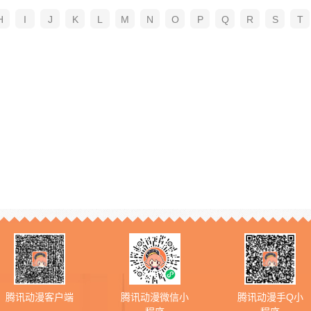
H
I
J
K
L
M
N
O
P
Q
R
S
T
腾讯动漫客户端
腾讯动漫微信小
腾讯动漫手Q小