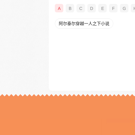
A
B
C
D
E
F
G
阿尔泰尔穿越一人之下小说