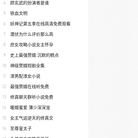
4
顾玄武的扮演者是谁
5
铁血文明
6
妖神记第五季在线高清免费观看
7
潜伏为什么评价那么高
8
庶女攻略小说女主怀孕
9
史上最强赘婿 沉默的糕点
10
神级赘婿短剧全集
11
渣男配渣女小说
12
最强赘婿在线听免费
13
修真聊天群听小说免费
14
暖婚蜜爱 薄少深深宠
15
女主气运逆天的修真文
16
至尊皇太子