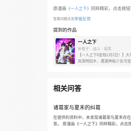
原漫画
同样精彩，点击按钮下
《一人之下》
举报反馈
答案问题点击
提到的作品
一人之下
米橙子 · 战斗 · 搞笑
【一人之下6定档1月2日！】大
岚清明回乡，遭遇神秘少女冯宝
未谋面的冯宝宝却对张楚岚异常
并将其带去自己打工的快递公司
帮冯宝宝寻找她的身世，也为了
己与爷爷身上的秘密，张楚岚的
相关问答
彻底颠覆，与冯宝宝一同踏上“异
旅。
诸葛家与夏禾的纠葛
在提供的资料中，未发现诸葛家与夏禾存在
答。 原漫画《一人之下》同样精彩，点击按钮