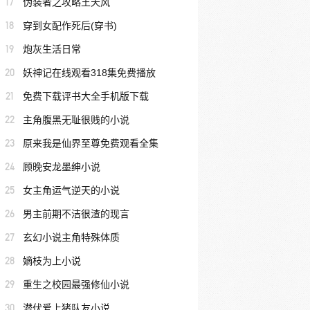
17
伪装者之攻略王天风
18
穿到女配作死后(穿书)
19
炮灰生活日常
20
妖神记在线观看318集免费播放
21
免费下载评书大全手机版下载
22
主角腹黑无耻很贱的小说
23
原来我是仙界至尊免费观看全集
24
顾晚安龙墨绅小说
25
女主角运气逆天的小说
26
男主前期不洁很渣的现言
27
玄幻小说主角特殊体质
28
嫡枝为上小说
29
重生之校园最强修仙小说
30
潜伏爱上猪队友小说