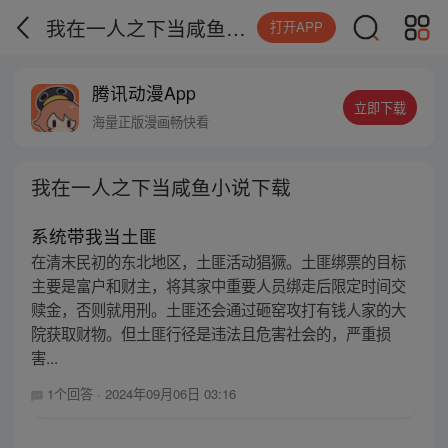
我在一人之下当咸鱼小说下载
打开APP
腾讯动漫App
立即下载
海量正版漫画畅快看
我在一人之下当咸鱼小说下载
系统带我当土匪
在清末民初的东北地区，土匪活动猖獗。土匪绑票的目标
主要是富户和财主，将其家中重要人员绑走后限定时间交
赎金，否则就用刑。土匪还会通过砸窑攻打有钱人家的大
院获取财物。但土匪行径是违法且危害社会的，严重损
害...
1个回答
·
2024年09月06日 03:16