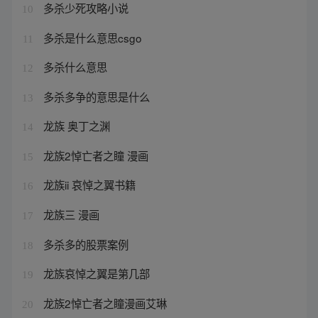
多杀少死攻略小说
10
多杀是什么意思csgo
11
多杀什么意思
12
多杀多争的意思是什么
13
龙族 奥丁之渊
14
龙族2悼亡者之瞳 漫画
15
龙族ii 哀悼之翼书籍
16
龙族三 漫画
17
多杀多的股票案例
18
龙族哀悼之翼是第几部
19
龙族2悼亡者之瞳漫画艾琳
20