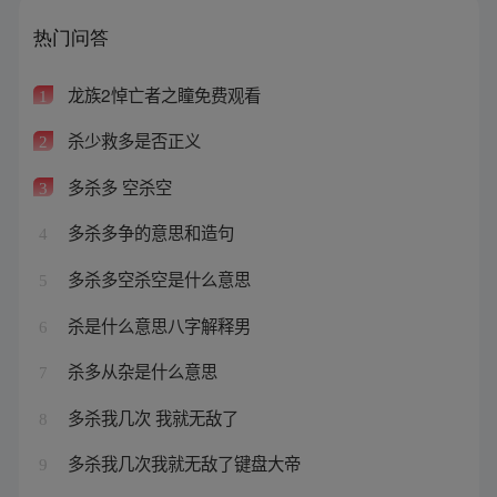
热门问答
龙族2悼亡者之瞳免费观看
1
杀少救多是否正义
2
多杀多 空杀空
3
多杀多争的意思和造句
4
多杀多空杀空是什么意思
5
杀是什么意思八字解释男
6
杀多从杂是什么意思
7
多杀我几次 我就无敌了
8
多杀我几次我就无敌了键盘大帝
9