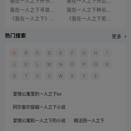
我在一人之下开书店小说免费阅读无弹窗下载
我在一人之下开后宫小说全文免费
我在一人之下寻道小说免费阅读全文下载
我在一人之下种长生txt
《我在一人之下》类似推荐
《我在一人之下拒收病婿》类似推荐
热门搜索
更多
A
B
C
D
E
F
G
H
I
J
K
L
M
N
O
P
Q
R
S
T
U
V
W
X
Y
Z
爱情公寓里的一人之下txt
阿尔泰尔穿越一人之下小说
爱情公寓和一人之下的小说
暗法则一人之下