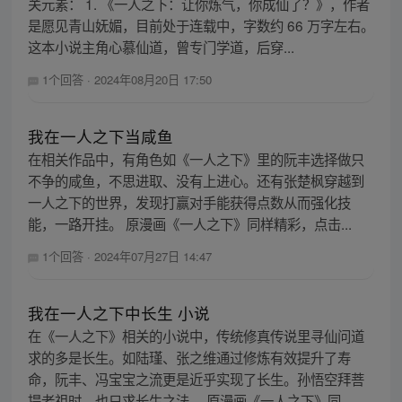
关元素： 1. 《一人之下：让你炼气，你成仙了？》，作者
是愿见青山妩媚，目前处于连载中，字数约 66 万字左右。
这本小说主角心慕仙道，曾专门学道，后穿...
1个回答
·
2024年08月20日 17:50
我在一人之下当咸鱼
在相关作品中，有角色如《一人之下》里的阮丰选择做只
不争的咸鱼，不思进取、没有上进心。还有张楚枫穿越到
一人之下的世界，发现打赢对手能获得点数从而强化技
能，一路开挂。 原漫画《一人之下》同样精彩，点击...
1个回答
·
2024年07月27日 14:47
我在一人之下中长生 小说
在《一人之下》相关的小说中，传统修真传说里寻仙问道
求的多是长生。如陆瑾、张之维通过修炼有效提升了寿
命，阮丰、冯宝宝之流更是近乎实现了长生。孙悟空拜菩
提老祖时，也只求长生之法。 原漫画《一人之下》同...