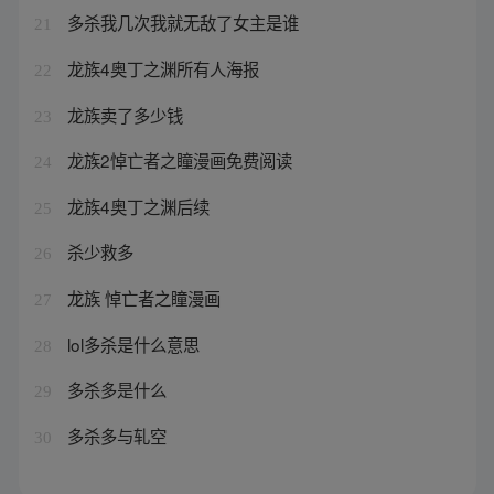
多杀我几次我就无敌了女主是谁
21
龙族4奥丁之渊所有人海报
22
龙族卖了多少钱
23
龙族2悼亡者之瞳漫画免费阅读
24
龙族4奥丁之渊后续
25
杀少救多
26
龙族 悼亡者之瞳漫画
27
lol多杀是什么意思
28
多杀多是什么
29
多杀多与轧空
30