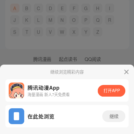
A
B
C
D
E
F
G
H
I
J
K
L
M
N
O
P
Q
R
S
T
U
V
W
X
Y
Z
腾讯漫画
起点读书
QQ阅读
网站备案/许可证号：粤B2-20090059-5
继续浏览精彩内容
Copyright©1998 - 2026 Tencent. All Rights Reserved
腾讯动漫App
打开APP
海量漫画 新人7天免费看
在此处浏览
继续