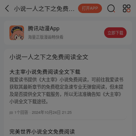
小说一人之下之免费阅读全文
打开APP
腾讯动漫App
立即下载
海量正版漫画畅快看
小说一人之下之免费阅读全文
大主宰小说免费阅读全文下载
我爱读书提供《大主宰》小说免费阅读，可前往我爱读书
获取其最新章节的免费稳定急速专业无弹窗阅读，但未提
及是否提供全文下载服务，所以无法准确告知《大主宰》
小说全文下载途径。
1个回答
·
2024年10月24日 21:25
完美世界小说全文免费阅读