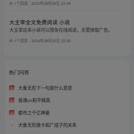
1个回答
·
2024年08月28日 23:45
大主宰全文免费阅读 小说
大主宰这本小说可以限免在线阅读，无需弹窗广告。
1个回答
·
2024年08月25日 22:36
热门问答
大象无形下一句是什么意思
1
极速cn和平精英
2
都市之千亿神豪
3
大象无形唐卡和广成子的关系
4