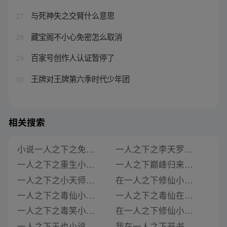
与死神失之交臂什么意思
27
藏宝阁不小心免密怎么取消
28
百家号创作人认证暂停了
29
王牌对王牌第六季时代少年团
30
相关搜索
小说一人之下之免费阅读全文
一人之下之李天罗在线阅读全文
一人之下之重生小说免费阅读全文
一人之下巅峰归来小说免费阅读下载全文
一人之下之小天师小说免费阅读全文
在一人之下修仙小说免费阅读下载全文
一人之下之毒仙小说免费全文阅读
一人之下之毒仙在线全文阅读
一人之下之毒笑小说全文阅读免费无弹窗下载
在一人之下修仙小说免费阅读下载全文无弹窗
一人之下王也小说全文免费阅读
我在一人之下开书店小说免费阅读全文下载