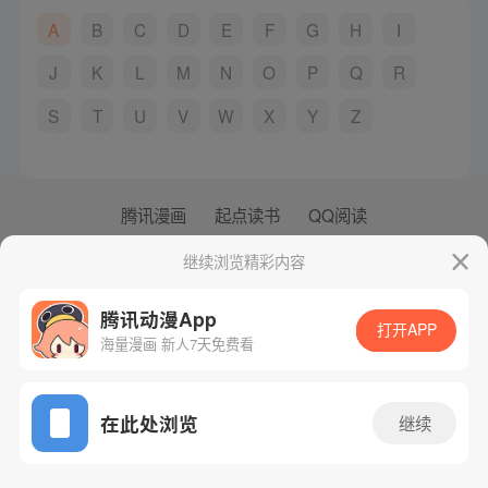
A
B
C
D
E
F
G
H
I
J
K
L
M
N
O
P
Q
R
S
T
U
V
W
X
Y
Z
腾讯漫画
起点读书
QQ阅读
网站备案/许可证号：粤B2-20090059-5
继续浏览精彩内容
Copyright©1998 - 2026 Tencent. All Rights Reserved
腾讯动漫App
打开APP
海量漫画 新人7天免费看
在此处浏览
继续