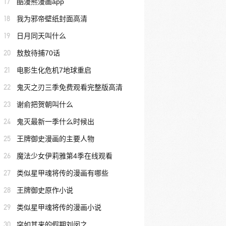
17
酷漫熊漫画app
18
我为邪帝壁纸封面高清
19
日月同天叫什么
20
敖敖待捕70话
21
电影生化危机7地球重启
22
鬼灭之刃三季免费观看完整版高清
23
谢俞把贺朝叫什么
24
鬼灭最新一季什么时候出
25
王牌御史漫画的主要人物
26
魔法少女伊莉雅第4季在线观看
27
类似星甲魂将传的漫画有哪些
28
王牌御史原作小说
29
类似星甲魂将传的漫画小说
30
突如其来的假期刘闵之