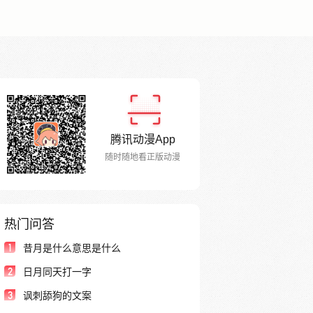
腾讯动漫App
随时随地看正版动漫
热门问答
1
昔月是什么意思是什么
2
日月同天打一字
3
讽刺舔狗的文案