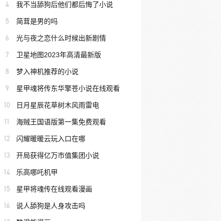
4
我不当舔狗后他们都后悔了小说
5
简茸是男的吗
6
光与夜之恋什么时候出新剧情
7
卫星地图2023年高清最新版
8
梦入神机推荐的小说
9
星甲魂将传东华擎苍小说在线观看
10
日月星辰花草树木风雨雷电
11
海贼王国语版第一集免费观看
12
闪耀暖暖云玩入口在哪
13
开局获得亿万市值集团小说
14
乐高哪吒机甲
15
星甲将魂传在线观看漫画
16
说人舔狗是人身攻击吗