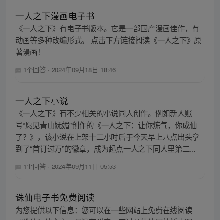
一人之下漫画电子书
《一人之下》有电子书版本。它是一部国产漫画佳作，有
动画等多种改编形式。 点击下方链接阅读《一人之下》原
著漫画！
1个回答
·
2024年09月18日 18:46
一人之下小说
《一人之下》有不少相关的小说同人创作。例如新人账
号“愿见青山妩媚”创作的《一人之下：让你炼气，你成仙
了？》，该小说在上架十二小时后于今天早上八点出头拿
到了“首订过万”的徽章，成为起点一人之下同人里第二...
1个回答
·
2024年09月11日 05:53
诛仙电子书免费阅读
为您提供以下信息：您可以在一些网站上免费在线阅读