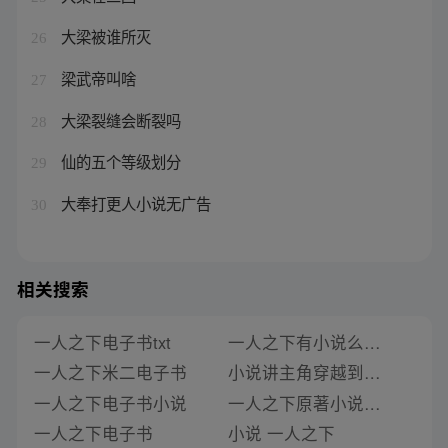
大梁被谁所灭
26
梁武帝叫啥
27
大梁裂缝会断裂吗
28
仙的五个等级划分
29
大奉打更人小说无广告
30
相关搜索
一人之下电子书txt
一人之下有小说么小说
一人之下米二电子书
小说讲主角穿越到一人之下的小说
一人之下电子书小说
一人之下原著小说全集 小说
一人之下电子书
小说 一人之下