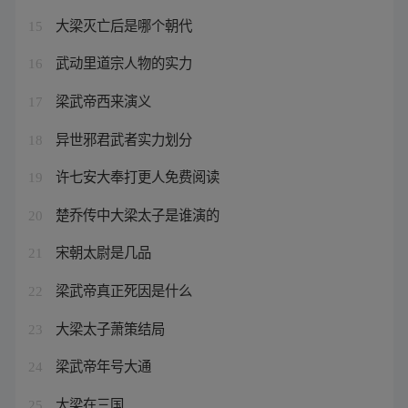
大梁灭亡后是哪个朝代
15
武动里道宗人物的实力
16
梁武帝西来演义
17
异世邪君武者实力划分
18
许七安大奉打更人免费阅读
19
楚乔传中大梁太子是谁演的
20
宋朝太尉是几品
21
梁武帝真正死因是什么
22
大梁太子萧策结局
23
梁武帝年号大通
24
大梁在三国
25