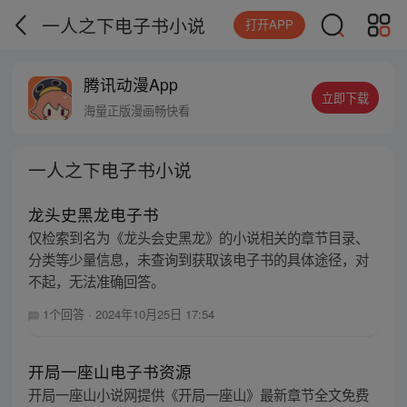
一人之下电子书小说
打开APP
腾讯动漫App
立即下载
海量正版漫画畅快看
一人之下电子书小说
龙头史黑龙电子书
仅检索到名为《龙头会史黑龙》的小说相关的章节目录、
分类等少量信息，未查询到获取该电子书的具体途径，对
不起，无法准确回答。
1个回答
·
2024年10月25日 17:54
开局一座山电子书资源
开局一座山小说网提供《开局一座山》最新章节全文免费