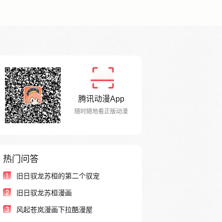
腾讯动漫App
随时随地看正版动漫
热门问答
1
旧日驭龙苏桓的第二个驭宠
2
旧日驭龙苏桓漫画
3
风起苍岚漫画下拉酷漫屋