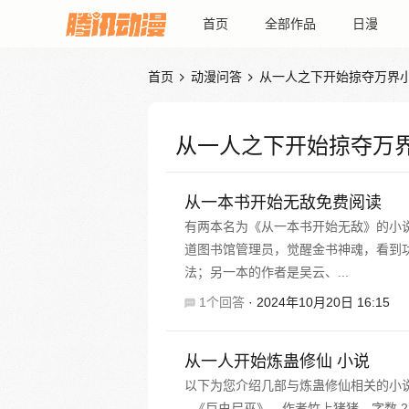
首页
全部作品
日漫
首页
动漫问答
从一人之下开始掠夺万界


从一人之下开始掠夺万
从一本书开始无敌免费阅读
有两本名为《从一本书开始无敌》的小
道图书馆管理员，觉醒金书神魂，看到
法；另一本的作者是吴云、...
1个回答
·
2024年10月20日 16:15
从一人开始炼蛊修仙 小说
以下为您介绍几部与炼蛊修仙相关的小
- 《巨虫尸巫》，作者竹上猪猪，字数 