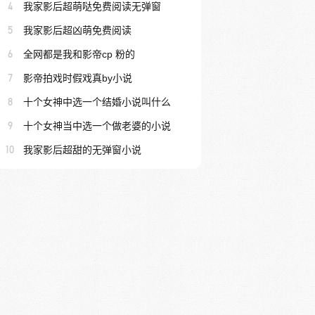
4
我家影后超萌哒免费阅读无弹窗
5
我家影后超凶萌免费阅读
6
全网都是我和影帝cp 粉的
7
影帝拍戏时假戏真by小说
8
十个女神中选一个结婚小说叫什么
9
十个女神当中选一个做老婆的小说
10
我家影后超甜的无弹窗小说