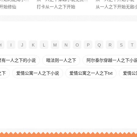
开始修仙
打卡从一人之下开始
从一人之下开始无敌
H
I
J
K
L
M
N
O
P
Q
R
S
T
里有一人之下的小说
暗法则一人之下
阿尔泰尔穿越一人之下小
之下
爱情公寓一人之下小说
爱情公寓之一人之下txt
爱情公