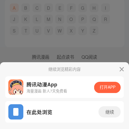
A
B
C
D
E
F
G
H
I
J
K
L
M
N
O
P
Q
R
S
T
U
V
W
X
Y
Z
腾讯漫画
起点读书
QQ阅读
网站备案/许可证号：粤B2-20090059-5
继续浏览精彩内容
Copyright©1998 - 2026 Tencent. All Rights Reserved
腾讯动漫App
打开APP
海量漫画 新人7天免费看
在此处浏览
继续