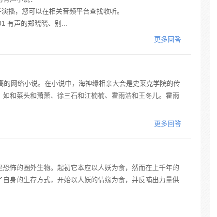
公子演播，您可以在相关音频平台查找收听。
001 有声的郑晓晓、别...
更多回答
较高的网络小说。在小说中，海神缘相亲大会是史莱克学院的传
，如和菜头和萧萧、徐三石和江楠楠、霍雨浩和王冬儿。霍雨
更多回答
是恐怖的圈外生物。起初它本应以人妖为食，然而在上千年的
了自身的生存方式，开始以人妖的情缘为食，并反哺出力量供