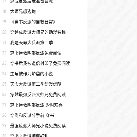
17
穿成反派后我准备自救
18
大师兄想逃跑
19
《穿书反派的自救日常》
20
穿越成反派大师兄的动漫名称
21
我是天命大反派第二季
22
穿书拯救阴郁反派免费阅读
23
穿书后我被道侣封印了免费阅读
24
主角被作为炉鼎的小说
25
天命大反派第二季动漫优酷
26
穿越最强反派大师兄免费阅读
27
穿书拯救阴郁反派 少时欢喜
28
穿到和反派分手前 穿书
29
最强反派大师兄小说免费阅读
30
穿书之反派师尊好甜