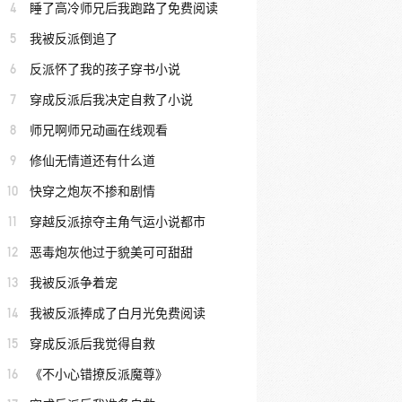
4
睡了高冷师兄后我跑路了免费阅读
5
我被反派倒追了
6
反派怀了我的孩子穿书小说
7
穿成反派后我决定自救了小说
8
师兄啊师兄动画在线观看
9
修仙无情道还有什么道
10
快穿之炮灰不掺和剧情
11
穿越反派掠夺主角气运小说都市
12
恶毒炮灰他过于貌美可可甜甜
13
我被反派争着宠
14
我被反派捧成了白月光免费阅读
15
穿成反派后我觉得自救
16
《不小心错撩反派魔尊》