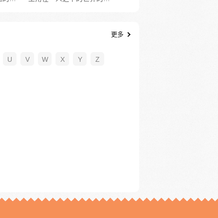
更多
U
V
W
X
Y
Z