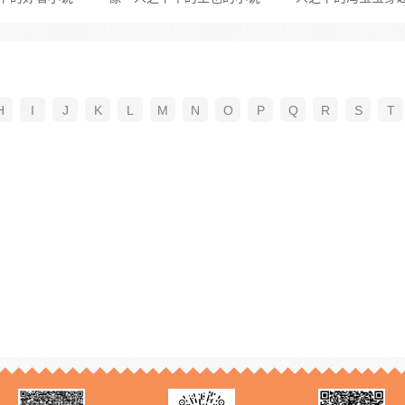
H
I
J
K
L
M
N
O
P
Q
R
S
T